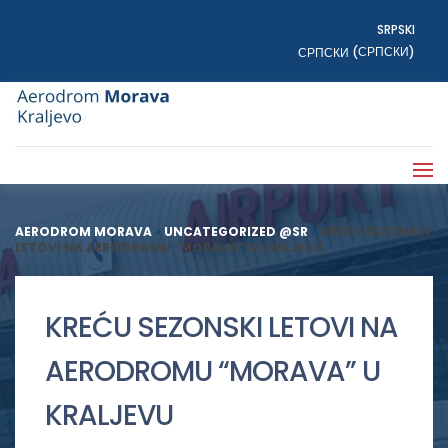
SRPSKI
СРПСКИ
СРПСКИ
(
)
AERODROM MORAVA
>
UNCATEGORIZED @SR
>
KREĆU SEZONSKI
LETOVI NA AERODROMU “MORAVA” U KRALJEVU
KREĆU SEZONSKI LETOVI NA
AERODROMU “MORAVA” U
KRALJEVU