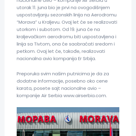
nacionalne avio – kompanije Air Serbia u
utorak 11. juna bio je prvi na ovogodišnjem
uspostavljanju sezonskih linija na Aerodromu
“Morava” u Kraljevu. Ovaj let će se realizovati
utorkom i subotom. Od 19. juna će na
kraljevačkom aerodromu biti uspostavljena i
linija sa Tivtom, ona će saobraćati sredom i
petkom. Ovaj let će, takođe, realizovati
nacionalna avio kompanija Er Srbija.
Preporuka svim našim putnicima je da za
dodatne informacije, posebno oko cene
karata, posete sajt nacionalne avio –
kompanije Air Serbia www.airserbia.com.