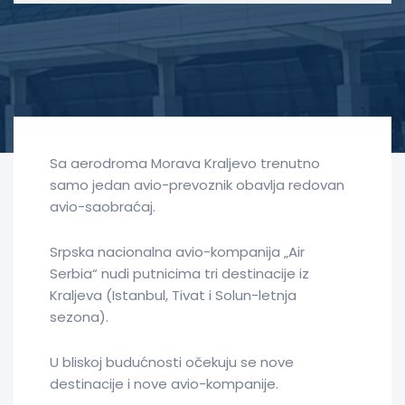
Sa aerodroma Morava Kraljevo trenutno
samo jedan avio-prevoznik obavlja redovan
avio-saobraćaj.
Srpska nacionalna avio-kompanija „Air
Serbia“ nudi putnicima tri destinacije iz
Kraljeva (Istanbul, Tivat i Solun-letnja
sezona).
U bliskoj budućnosti očekuju se nove
destinacije i nove avio-kompanije.