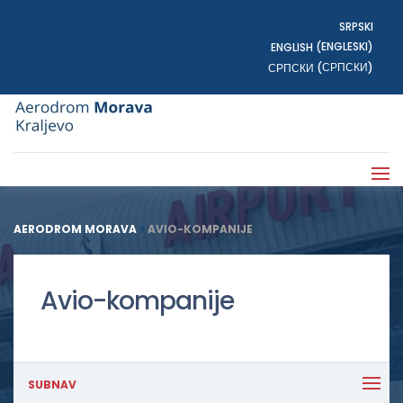
SRPSKI
ENGLESKI
ENGLISH
(
)
СРПСКИ
СРПСКИ
(
)
AERODROM MORAVA
>
AVIO-KOMPANIJE
Avio-kompanije
SUBNAV