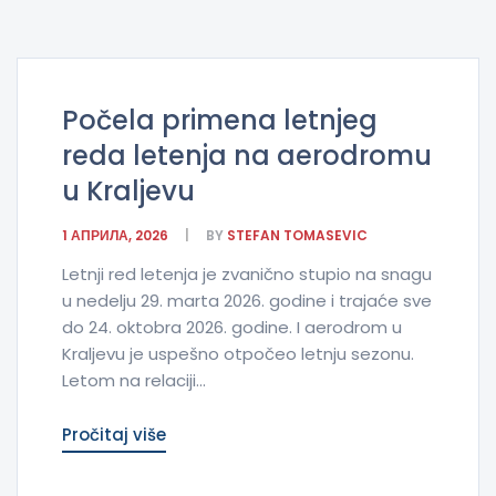
Počela primena letnjeg
reda letenja na aerodromu
u Kraljevu
1 АПРИЛА, 2026
BY
STEFAN TOMASEVIC
Letnji red letenja je zvanično stupio na snagu
u nedelju 29. marta 2026. godine i trajaće sve
do 24. oktobra 2026. godine. I aerodrom u
Kraljevu je uspešno otpočeo letnju sezonu.
Letom na relaciji...
Pročitaj više