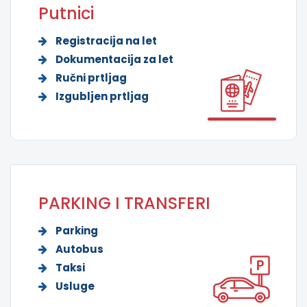
Putnici
Registracija na let
Dokumentacija za let
Ručni prtljag
Izgubljen prtljag
PARKING I TRANSFERI
Parking
Autobus
Taksi
Usluge